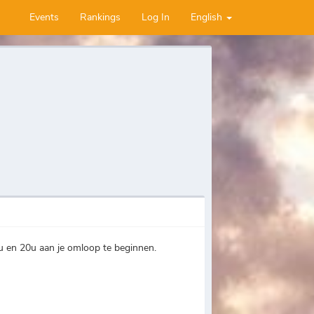
Events
Rankings
Log In
English
u en 20u aan je omloop te beginnen.