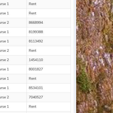
urse 1
Rent
urse 1
Rent
urse 2
8668994
urse 1
8199388
urse 1
8113492
urse 2
Rent
urse 2
1454110
urse 1
8001827
urse 1
Rent
urse 1
8534101
urse 2
7040527
urse 1
Rent