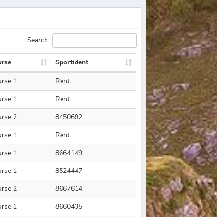
Search:
urse
Sportident
urse 1
Rent
urse 1
Rent
urse 2
8450692
urse 1
Rent
urse 1
8664149
urse 1
8524447
urse 2
8667614
urse 1
8660435