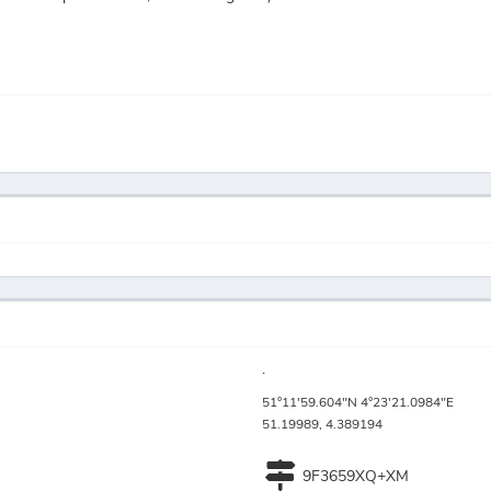
.
51°11'59.604"N 4°23'21.0984"E
51.19989, 4.389194
9F3659XQ+XM