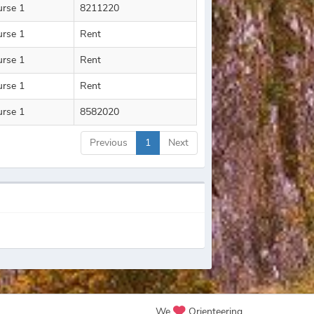
urse 1
8211220
urse 1
Rent
urse 1
Rent
urse 1
Rent
urse 1
8582020
Previous
1
Next
We
Orienteering