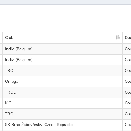
Club
Co
Indiv. (Belgium)
Co
Indiv. (Belgium)
Co
TROL
Co
Omega
Co
TROL
Co
K.O.L.
Co
TROL
Co
SK Brno Žabovřesky (Czech Republic)
Co