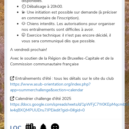
disponibles.
⏲ Débalisage à 20h00.
💫 Une initiation est possible sur demande (à préciser
en commentaire de l'inscription).
🐶 Chiens interdits. Les autorisations pour organiser
nos entraînements sont difficiles à avoir.
🤭 Exercice technique: il n'est pas encore décidé, il
vous sera communiqué dès que possible.
A vendredi prochain!
Avec le soutien de la Région de Bruxelles-Capitale et de la
Commission communautaire française
Entraînements d'été : tous les détails sur le site du club
https://www.asub-orientation.org/index.php?
app=summerchallenge&section=calendar
Calendrier challenge d'été 2025
https://docs.google.com/spreadsheets/d/1pWFjC7Yr0KEpMqcmb
le4qBXQMPUUDru7JPE/edit?gid=0#gid=0
LOC