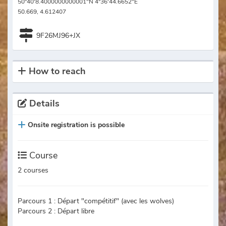
50°40'8.4000000000001"N 4°36'44.6652"E
50.669, 4.612407
9F26MJ96+JX
How to reach
Details
Onsite registration is possible
Course
2 courses
Parcours 1 : Départ "compétitif" (avec les wolves)
Parcours 2 : Départ libre