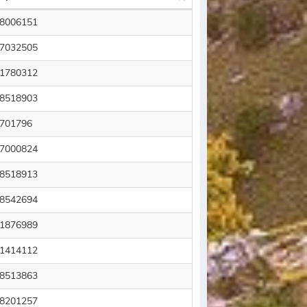
8006151
7032505
1780312
8518903
701796
7000824
8518913
8542694
1876989
1414112
8513863
8201257