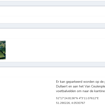
Er kan geparkeerd worden op de 
Dullaert en aan het Van Ceulenp
voetbalvelden om naar de kantine
51°17'24.8136"N 4°3'11.07612"E
51.290226, 4.0530767