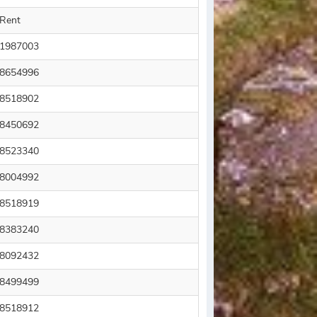
Rent
1987003
8654996
8518902
8450692
8523340
8004992
8518919
8383240
8092432
8499499
8518912