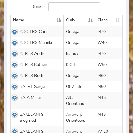
Search:
Name
Club
Class
ADDIERS Chris
Omega
M70
ADDIERS Marieke
Omega
W40
AERTS Andre
hamok
M70
AERTS Katrien
K.O.L.
W50
AERTS Rudi
Omega
M60
BAERT Serge
OLV Eifel
M60
BAJA Mihai
Altaïr
M45
Orientation
BAKELANTS
Antwerp
M45
Siegfried
Orienteers
BAKELANTS
Antwerp
W-10