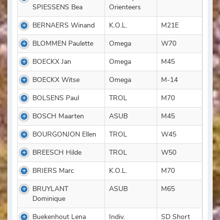
SPIESSENS Bea
Orienteers
BERNAERS Winand
K.O.L.
M21E
BLOMMEN Paulette
Omega
W70
BOECKX Jan
Omega
M45
BOECKX Witse
Omega
M-14
BOLSENS Paul
TROL
M70
BOSCH Maarten
ASUB
M45
BOURGONJON Ellen
TROL
W45
BREESCH Hilde
TROL
W50
BRIERS Marc
K.O.L.
M70
BRUYLANT
ASUB
M65
Dominique
Buekenhout Lena
Indiv.
SD Short