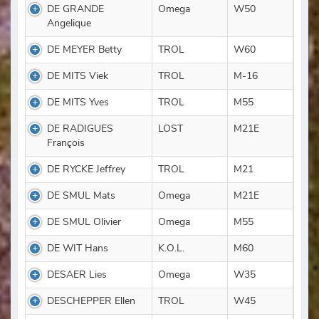
DE GRANDE
Omega
W50
Angelique
DE MEYER Betty
TROL
W60
DE MITS Viek
TROL
M-16
DE MITS Yves
TROL
M55
DE RADIGUES
LOST
M21E
François
DE RYCKE Jeffrey
TROL
M21
DE SMUL Mats
Omega
M21E
DE SMUL Olivier
Omega
M55
DE WIT Hans
K.O.L.
M60
DESAER Lies
Omega
W35
DESCHEPPER Ellen
TROL
W45