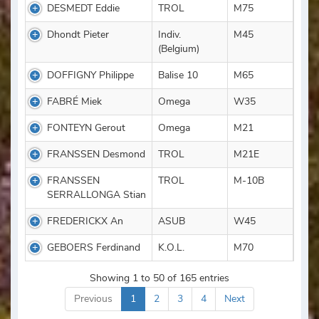
DESMEDT Eddie
TROL
M75
Dhondt Pieter
Indiv.
M45
(Belgium)
DOFFIGNY Philippe
Balise 10
M65
FABRÉ Miek
Omega
W35
FONTEYN Gerout
Omega
M21
FRANSSEN Desmond
TROL
M21E
FRANSSEN
TROL
M-10B
SERRALLONGA Stian
FREDERICKX An
ASUB
W45
GEBOERS Ferdinand
K.O.L.
M70
Showing 1 to 50 of 165 entries
Previous
1
2
3
4
Next