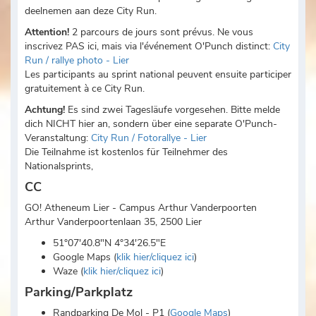
deelnemen aan deze City Run.
Attention!
2 parcours de jours sont prévus. Ne vous
inscrivez PAS ici, mais via l'événement O'Punch distinct:
City
Run / rallye photo - Lier
Les participants au sprint national peuvent ensuite participer
gratuitement à ce City Run.
Achtung!
Es sind zwei Tagesläufe vorgesehen. Bitte melde
dich NICHT hier an, sondern über eine separate O'Punch-
Veranstaltung:
City Run / Fotorallye - Lier
Die Teilnahme ist kostenlos für Teilnehmer des
Nationalsprints,
CC
GO! Atheneum Lier - Campus Arthur Vanderpoorten
Arthur Vanderpoortenlaan 35, 2500 Lier
51°07'40.8"N 4°34'26.5"E
Google Maps (
klik hier/cliquez ici
)
Waze (
klik hier/cliquez ici
)
Parking/Parkplatz
Randparking De Mol - P1 (
Google Maps
)