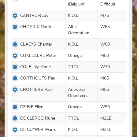
(Belgium)
Difficult
CANTRE Rudy
K.O.L.
M75
CHOPRIX Noëlle
Altaïr
W65
Orientation
CLAEYS Chantal
K.O.L.
W60
COKELAERE Peter
Omega
M50
COLE Lily-Anne
TROL
W70
CORTHOUTS Paul
K.O.L.
M65
CROTHERS Paul
Antwerp
M55
Orienteers
DE BIE Ellen
Omega
W50
DE CLERCQ Rune
TROL
M21E
DE CUYPER Warre
K.O.L.
M21E