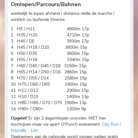
Omlopen/Parcours/Bahnen
werkelijk te lopen afstand / distance réelle de marche /
wirklich zu laufende Strecke
1 HE / H21 4800m 17p
2 H35 / H20 4710m 17p
3 H40 / DE 3930m 17p
4 H45 / H18 / D20 3850m 15p
5 H50 / D35 3600m 15p
6 H55 / H16 3340m 15p
7 H60 / D40 / D45 / D18 3150m 15p
8 H65 / H14 / D50 / D16 2860m 15p
9 H70 / D55 / D14 2580m 15p
10 H75 / D60 / D65 2400m 15p
11 H12 / D12 2000m 15p
12 H10 / D10 1400m 13p
13 H80 / H85 / D70 / D75 1900m 13p
14 H90+ / D80+ 1200m 9p
Opgelet!
Er zijn 2 dagomlopen voorzien, NIET hier
inschrijven maar via apart O'Punch evenement:
City Run /
fotorally - Lier
Deelnemers aan de nationale sprint mogen nadien gratis