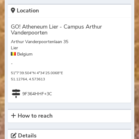
Location
GO! Atheneum Lier - Campus Arthur
Vanderpoorten
Arthur Vanderpoortenlaan 35
Lier
Belgium
-
51°7'39.504"N 4°34'25.0068"E
51.12764, 4.573613
9F364HHF+3C
How to reach
Details