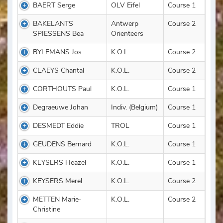
BAERT Serge
OLV Eifel
Course 1
BAKELANTS
Antwerp
Course 2
SPIESSENS Bea
Orienteers
BYLEMANS Jos
K.O.L.
Course 2
CLAEYS Chantal
K.O.L.
Course 2
CORTHOUTS Paul
K.O.L.
Course 1
Degraeuwe Johan
Indiv. (Belgium)
Course 1
DESMEDT Eddie
TROL
Course 1
GEUDENS Bernard
K.O.L.
Course 1
KEYSERS Heazel
K.O.L.
Course 1
KEYSERS Merel
K.O.L.
Course 2
METTEN Marie-
K.O.L.
Course 2
Christine