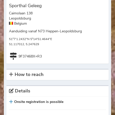
Sporthal Geleeg
Caimolaan 138
Leopoldsburg
Belgium
Aanduiding vanaf N73 Heppen-Leopoldsburg
51°7'1.2432"N 5°14'51.4644"E
51.117012, 5.247629
9F37468X+R3
How to reach
Details
Onsite registration is possible