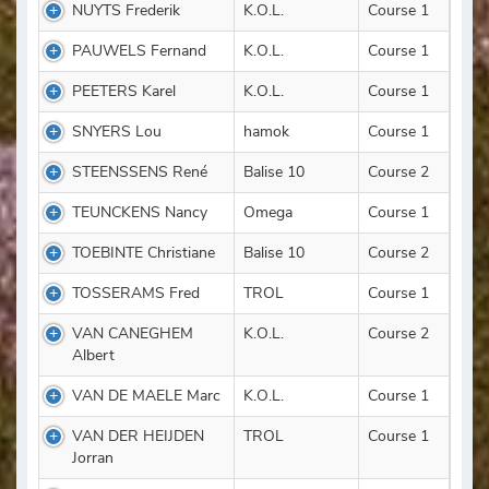
NUYTS Frederik
K.O.L.
Course 1
PAUWELS Fernand
K.O.L.
Course 1
PEETERS Karel
K.O.L.
Course 1
SNYERS Lou
hamok
Course 1
STEENSSENS René
Balise 10
Course 2
TEUNCKENS Nancy
Omega
Course 1
TOEBINTE Christiane
Balise 10
Course 2
TOSSERAMS Fred
TROL
Course 1
VAN CANEGHEM
K.O.L.
Course 2
Albert
VAN DE MAELE Marc
K.O.L.
Course 1
VAN DER HEIJDEN
TROL
Course 1
Jorran