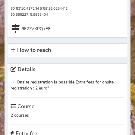
50°53'10.4172"N 5°59'18.02544"E
50.886227, 5.9883404
9F27VXPQ+F8
How to reach
Details
Onsite registration is possible
Extra fees for onsite
registration : 2 euro"
Course
2 courses
Entry fee