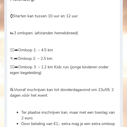
⌚Starten kan tussen 10 uur en 12 uur.
👟3 omlopen: (afstanden hemelsbreed)
🏃‍♂️‍➡️Omloop 1: ~ 4.5 km
🏃‍➡️Omloop 2: ~ 2.5 km
🏃‍♀️‍➡️Omloop 3: ~ 1.2 km Kids run (jonge kinderen onder
eigen begeleiding)
📝Vooraf inschrijven kan tot donderdagavond om 23u59, 2
dagen vóór het event.
Ter plaatse inschrijven kan, maar met een toeslag van
2 euro.
Door betaling van €1,- extra mag je een extra omloop