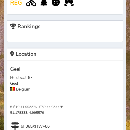
REG
Rankings
Location
Geel
Heistraat 67
Geel
Belgium
.
51°10'41.9988"N 4°59'44.0844"E
51.178333, 4.995579
9F365XHW+86