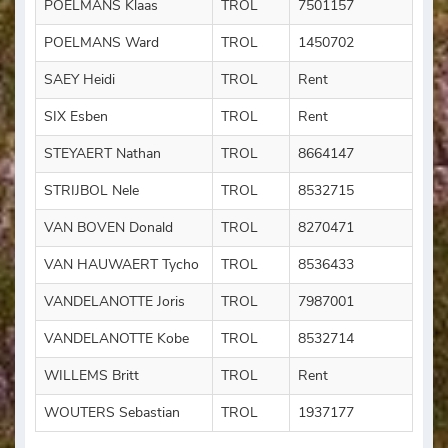
POELMANS Klaas
TROL
7501157
POELMANS Ward
TROL
1450702
SAEY Heidi
TROL
Rent
SIX Esben
TROL
Rent
STEYAERT Nathan
TROL
8664147
STRIJBOL Nele
TROL
8532715
VAN BOVEN Donald
TROL
8270471
VAN HAUWAERT Tycho
TROL
8536433
VANDELANOTTE Joris
TROL
7987001
VANDELANOTTE Kobe
TROL
8532714
WILLEMS Britt
TROL
Rent
WOUTERS Sebastian
TROL
1937177