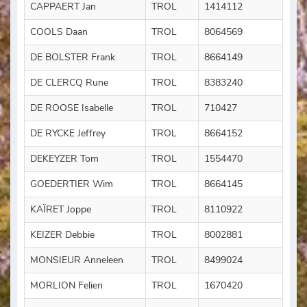
CAPPAERT Jan
TROL
1414112
COOLS Daan
TROL
8064569
DE BOLSTER Frank
TROL
8664149
DE CLERCQ Rune
TROL
8383240
DE ROOSE Isabelle
TROL
710427
DE RYCKE Jeffrey
TROL
8664152
DEKEYZER Tom
TROL
1554470
GOEDERTIER Wim
TROL
8664145
KAÏRET Joppe
TROL
8110922
KEIZER Debbie
TROL
8002881
MONSIEUR Anneleen
TROL
8499024
MORLION Felien
TROL
1670420