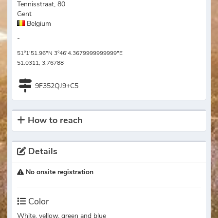
Tennisstraat, 80
Gent
Belgium
-
51°1'51.96"N 3°46'4.3679999999999"E
51.0311, 3.76788
9F352QJ9+C5
How to reach
Details
No onsite registration
Color
White, yellow, green and blue