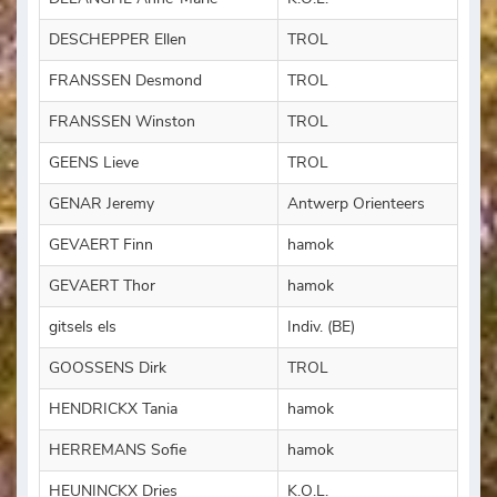
DESCHEPPER Ellen
TROL
FRANSSEN Desmond
TROL
FRANSSEN Winston
TROL
GEENS Lieve
TROL
GENAR Jeremy
Antwerp Orienteers
GEVAERT Finn
hamok
GEVAERT Thor
hamok
gitsels els
Indiv. (BE)
GOOSSENS Dirk
TROL
HENDRICKX Tania
hamok
HERREMANS Sofie
hamok
HEUNINCKX Dries
K.O.L.