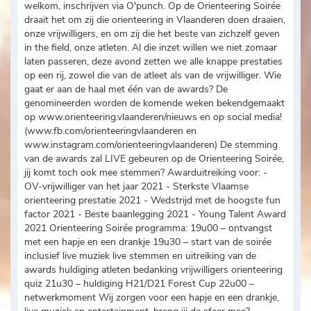
welkom, inschrijven via O'punch. Op de Orienteering Soirée
draait het om zij die orienteering in Vlaanderen doen draaien,
onze vrijwilligers, en om zij die het beste van zichzelf geven
in the field, onze atleten. Al die inzet willen we niet zomaar
laten passeren, deze avond zetten we alle knappe prestaties
op een rij, zowel die van de atleet als van de vrijwilliger. Wie
gaat er aan de haal met één van de awards? De
genomineerden worden de komende weken bekendgemaakt
op www.orienteering.vlaanderen/nieuws en op social media!
(www.fb.com/orienteeringvlaanderen en
www.instagram.com/orienteeringvlaanderen) De stemming
van de awards zal LIVE gebeuren op de Orienteering Soirée,
jij komt toch ook mee stemmen? Awarduitreiking voor: -
OV-vrijwilliger van het jaar 2021 - Sterkste Vlaamse
orienteering prestatie 2021 - Wedstrijd met de hoogste fun
factor 2021 - Beste baanlegging 2021 - Young Talent Award
2021 Orienteering Soirée programma: 19u00 – ontvangst
met een hapje en een drankje 19u30 – start van de soirée
inclusief live muziek live stemmen en uitreiking van de
awards huldiging atleten bedanking vrijwilligers orienteering
quiz 21u30 – huldiging H21/D21 Forest Cup 22u00 –
netwerkmoment Wij zorgen voor een hapje en een drankje,