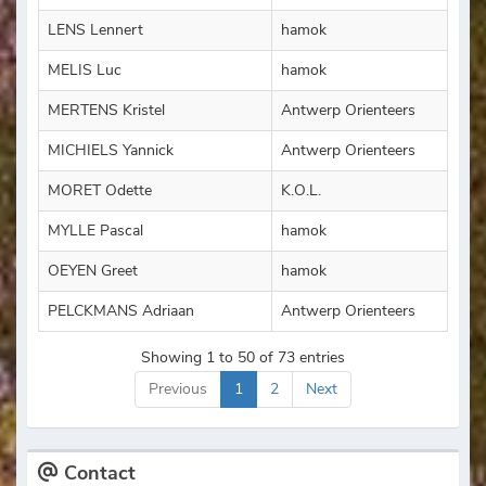
LENS Lennert
hamok
MELIS Luc
hamok
MERTENS Kristel
Antwerp Orienteers
MICHIELS Yannick
Antwerp Orienteers
MORET Odette
K.O.L.
MYLLE Pascal
hamok
OEYEN Greet
hamok
PELCKMANS Adriaan
Antwerp Orienteers
Showing 1 to 50 of 73 entries
Previous
1
2
Next
Contact