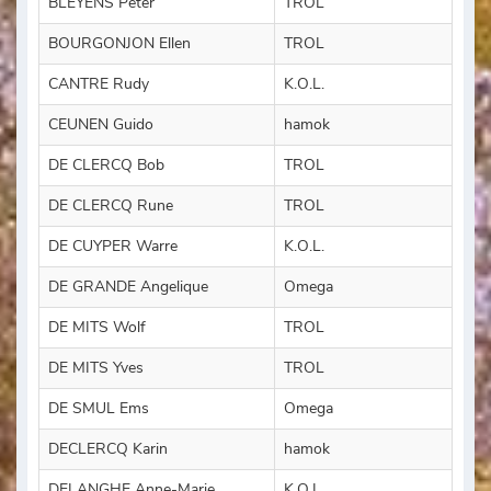
BLEYENS Peter
TROL
BOURGONJON Ellen
TROL
CANTRE Rudy
K.O.L.
CEUNEN Guido
hamok
DE CLERCQ Bob
TROL
DE CLERCQ Rune
TROL
DE CUYPER Warre
K.O.L.
DE GRANDE Angelique
Omega
DE MITS Wolf
TROL
DE MITS Yves
TROL
DE SMUL Ems
Omega
DECLERCQ Karin
hamok
DELANGHE Anne-Marie
K.O.L.