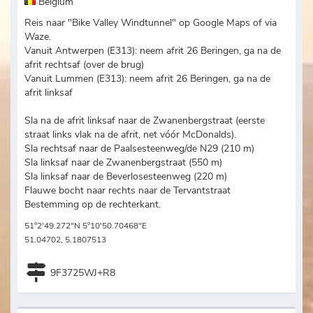
Belgium
Reis naar "Bike Valley Windtunnel" op Google Maps of via
Waze.
Vanuit Antwerpen (E313): neem afrit 26 Beringen, ga na de
afrit rechtsaf (over de brug)
Vanuit Lummen (E313): neem afrit 26 Beringen, ga na de
afrit linksaf
Sla na de afrit linksaf naar de Zwanenbergstraat (eerste
straat links vlak na de afrit, net vóór McDonalds).
Sla rechtsaf naar de Paalsesteenweg/de N29 (210 m)
Sla linksaf naar de Zwanenbergstraat (550 m)
Sla linksaf naar de Beverlosesteenweg (220 m)
Flauwe bocht naar rechts naar de Tervantstraat
Bestemming op de rechterkant.
51°2'49.272"N 5°10'50.70468"E
51.04702, 5.1807513
9F3725WJ+R8