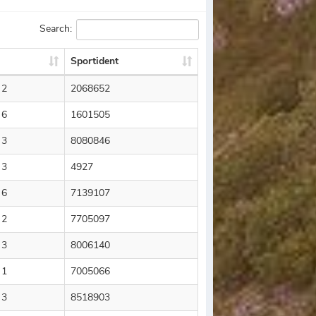
Search:
Sportident
 2
2068652
 6
1601505
 3
8080846
 3
4927
 6
7139107
 2
7705097
 3
8006140
 1
7005066
 3
8518903