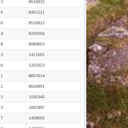
 3
8518915
 5
8457221
 6
8518912
 4
8205556
 8
8089653
 3
1411001
 6
1202023
 1
8667614
 2
8654991
 3
1030340
 3
2067897
 7
1458655