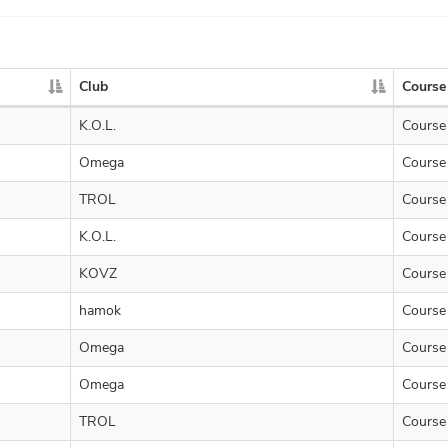
Club
Course
K.O.L.
Course
Omega
Course
TROL
Course
K.O.L.
Course
KOVZ
Course
hamok
Course
Omega
Course
Omega
Course
TROL
Course