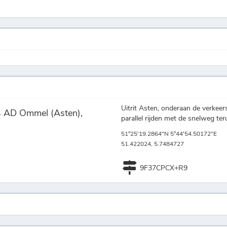
Uitrit Asten, onderaan de verkeer
24 AD Ommel (Asten),
parallel rijden met de snelweg te
51°25'19.2864"N 5°44'54.50172"E
51.422024, 5.7484727
9F37CPCX+R9