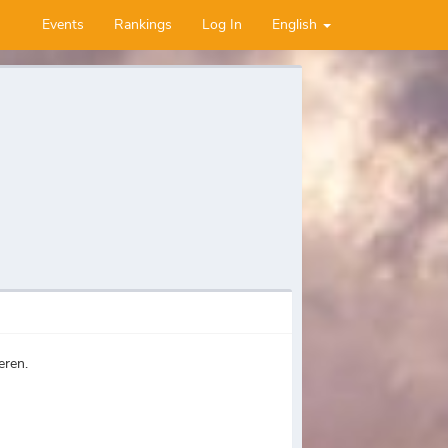
Events
Rankings
Log In
English
eren.