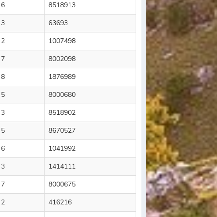
 6
8518913
 3
63693
 2
1007498
 7
8002098
 8
1876989
 5
8000680
 3
8518902
 5
8670527
 6
1041992
 3
1414111
 7
8000675
 2
416216