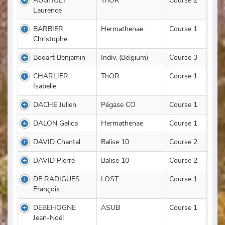
AUGHUET
ThOR
Course 2
Laurence
BARBIER
Hermathenae
Course 1
Christophe
Bodart Benjamin
Indiv. (Belgium)
Course 3
CHARLIER
ThOR
Course 1
Isabelle
DACHE Julien
Pégase CO
Course 1
DALON Gelica
Hermathenae
Course 1
DAVID Chantal
Balise 10
Course 2
DAVID Pierre
Balise 10
Course 2
DE RADIGUES
LOST
Course 1
François
DEBEHOGNE
ASUB
Course 1
Jean-Noël