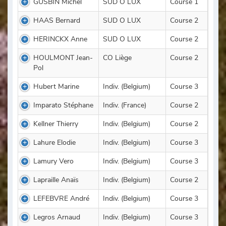
GUSBIN Michel
SUD O LUX
Course 1
HAAS Bernard
SUD O LUX
Course 2
HERINCKX Anne
SUD O LUX
Course 2
HOULMONT Jean-
CO Liège
Course 2
Pol
Hubert Marine
Indiv. (Belgium)
Course 3
Imparato Stéphane
Indiv. (France)
Course 2
Kellner Thierry
Indiv. (Belgium)
Course 2
Lahure Elodie
Indiv. (Belgium)
Course 3
Lamury Vero
Indiv. (Belgium)
Course 3
Lapraille Anaïs
Indiv. (Belgium)
Course 2
LEFEBVRE André
Indiv. (Belgium)
Course 3
Legros Arnaud
Indiv. (Belgium)
Course 3