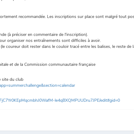
fortement recommandée. Les inscriptions sur place sont malgré tout poss
nde (à préciser en commentaire de l'inscription).
our organiser nos entraînements sont difficiles à avoir.
le coureur doit rester dans le couloir tracé entre les balises, le reste de l
pitale et de la Commission communautaire française
e site du club
p?app=summerchallenge&section=calendar
/1pWFjC7Yr0KEpMqcmbhJ0WafM-le4qBXQMPUUDru7JPE/edit#gid=0