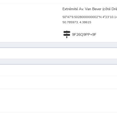
Extrémité Av. Van Bever (côté Drè
50°47'9.5028000000002"N 4°23'10.1
50.785973, 4.38615
9F26Q9PP+9F