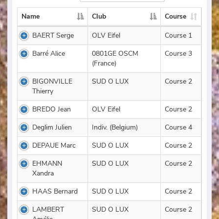
Name
Club
Course
BAERT Serge
OLV Eifel
Course 1
Barré Alice
0801GE OSCM
Course 3
(France)
BIGONVILLE
SUD O LUX
Course 2
Thierry
BREDO Jean
OLV Eifel
Course 2
Deglim Julien
Indiv. (Belgium)
Course 4
DEPAUE Marc
SUD O LUX
Course 2
EHMANN
SUD O LUX
Course 2
Xandra
HAAS Bernard
SUD O LUX
Course 2
LAMBERT
SUD O LUX
Course 2