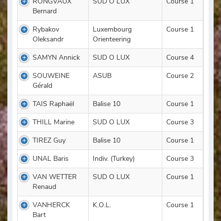
RONGVAUX
SUD O LUX
Course 1
Bernard
Rybakov
Luxembourg
Course 1
Oleksandr
Orienteering
SAMYN Annick
SUD O LUX
Course 4
SOUWEINE
ASUB
Course 2
Gérald
TAIS Raphaël
Balise 10
Course 1
THILL Marine
SUD O LUX
Course 3
TIREZ Guy
Balise 10
Course 1
UNAL Baris
Indiv. (Turkey)
Course 3
VAN WETTER
SUD O LUX
Course 1
Renaud
VANHERCK
K.O.L.
Course 1
Bart