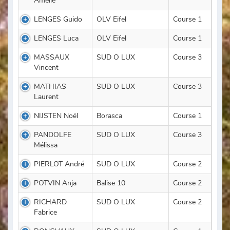
Amélie
LENGES Guido
OLV Eifel
Course 1
LENGES Luca
OLV Eifel
Course 1
MASSAUX
SUD O LUX
Course 3
Vincent
MATHIAS
SUD O LUX
Course 3
Laurent
NIJSTEN Noël
Borasca
Course 1
PANDOLFE
SUD O LUX
Course 3
Mélissa
PIERLOT André
SUD O LUX
Course 2
POTVIN Anja
Balise 10
Course 2
RICHARD
SUD O LUX
Course 2
Fabrice