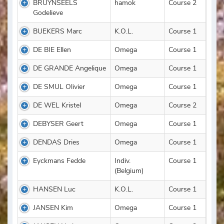
BRUYNSEELS
hamok
Course 2
Godelieve
BUEKERS Marc
K.O.L.
Course 1
DE BIE Ellen
Omega
Course 1
DE GRANDE Angelique
Omega
Course 1
DE SMUL Olivier
Omega
Course 1
DE WEL Kristel
Omega
Course 2
DEBYSER Geert
Omega
Course 1
DENDAS Dries
Omega
Course 1
Eyckmans Fedde
Indiv.
Course 1
(Belgium)
HANSEN Luc
K.O.L.
Course 1
JANSEN Kim
Omega
Course 1