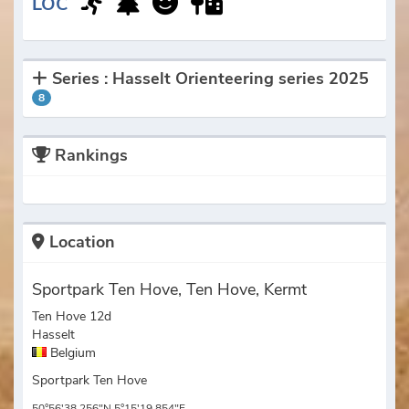
LOC
Series : Hasselt Orienteering series 2025
8
Rankings
Location
Sportpark Ten Hove, Ten Hove, Kermt
Ten Hove 12d
Hasselt
Belgium
Sportpark Ten Hove
50°56'38.256"N 5°15'19.854"E