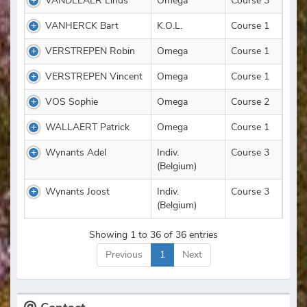
VANDELAER Linus
Omega
Course 3
VANHERCK Bart
K.O.L.
Course 1
VERSTREPEN Robin
Omega
Course 1
VERSTREPEN Vincent
Omega
Course 1
VOS Sophie
Omega
Course 2
WALLAERT Patrick
Omega
Course 1
Wynants Adel
Indiv.
Course 3
(Belgium)
Wynants Joost
Indiv.
Course 3
(Belgium)
Showing 1 to 36 of 36 entries
Previous
1
Next