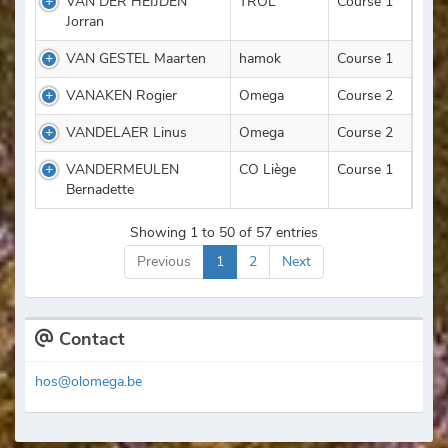
VAN DER HEIJDEN
TROL
Course 1
Jorran
VAN GESTEL Maarten
hamok
Course 1
VANAKEN Rogier
Omega
Course 2
VANDELAER Linus
Omega
Course 2
VANDERMEULEN
CO Liège
Course 1
Bernadette
Showing 1 to 50 of 57 entries
Previous
1
2
Next
Contact
hos@olomega.be