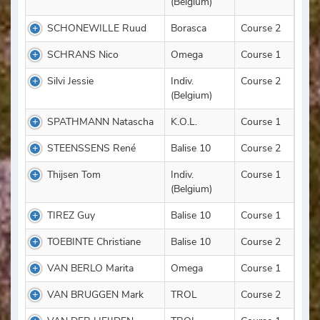
(Belgium)
SCHONEWILLE Ruud
Borasca
Course 2
SCHRANS Nico
Omega
Course 1
Silvi Jessie
Indiv.
Course 2
(Belgium)
SPATHMANN Natascha
K.O.L.
Course 1
STEENSSENS René
Balise 10
Course 2
Thijsen Tom
Indiv.
Course 1
(Belgium)
TIREZ Guy
Balise 10
Course 1
TOEBINTE Christiane
Balise 10
Course 2
VAN BERLO Marita
Omega
Course 1
VAN BRUGGEN Mark
TROL
Course 2