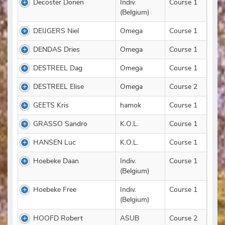
Decoster Dorien
Indiv.
Course 1
(Belgium)
DEIJGERS Niel
Omega
Course 1
DENDAS Dries
Omega
Course 1
DESTREEL Dag
Omega
Course 1
DESTREEL Elise
Omega
Course 2
GEETS Kris
hamok
Course 1
GRASSO Sandro
K.O.L.
Course 1
HANSEN Luc
K.O.L.
Course 1
Hoebeke Daan
Indiv.
Course 1
(Belgium)
Hoebeke Free
Indiv.
Course 1
(Belgium)
HOOFD Robert
ASUB
Course 2