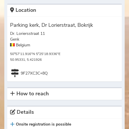
Location
Parking kerk, Dr Lorierstraat, Bokrijk
Dr. Loriersstraat 11
Genk
Belgium
50°57'11.916"N 5°25'18.9336"E
50.95331, 5.421926
9F27XC3C+8Q
How to reach
Details
Onsite registration is possible