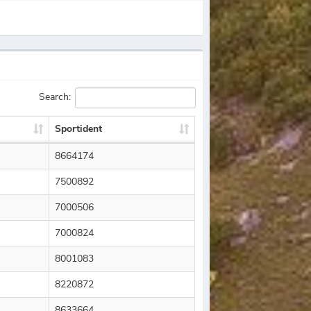
Search:
Sportident
8664174
7500892
7000506
7000824
8001083
8220872
8633664