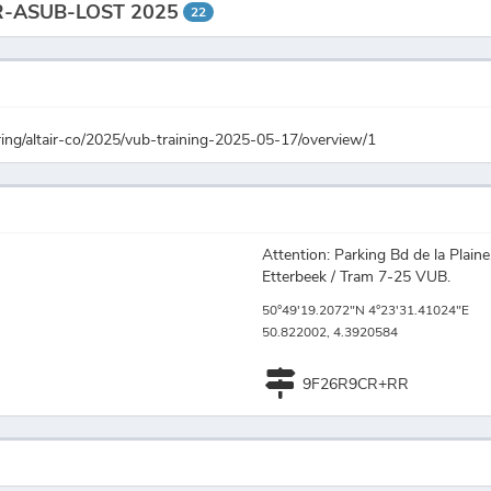
AÏR-ASUB-LOST 2025
22
ering/altair-co/2025/vub-training-2025-05-17/overview/1
Attention: Parking Bd de la Plaine
Etterbeek / Tram 7-25 VUB.
50°49'19.2072"N 4°23'31.41024"E
50.822002, 4.3920584
9F26R9CR+RR