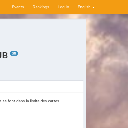
Events
Rankings
Log In
English
VUB
35
se font dans la limite des cartes