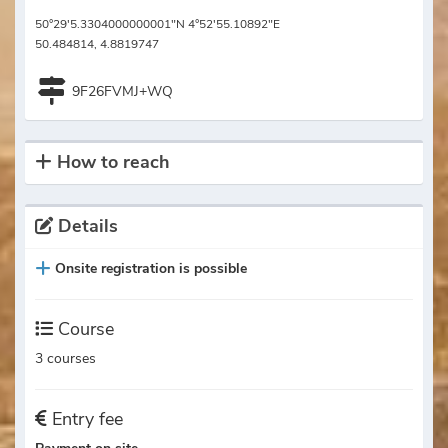
50°29'5.3304000000001"N 4°52'55.10892"E
50.484814, 4.8819747
9F26FVMJ+WQ
How to reach
Details
Onsite registration is possible
Course
3 courses
Entry fee