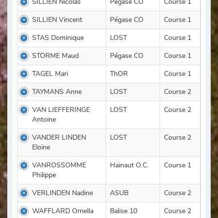
SILLIEN Nicolas
Pégase CO
Course 1
SILLIEN Vincent
Pégase CO
Course 1
STAS Dominique
LOST
Course 1
STORME Maud
Pégase CO
Course 1
TAGEL Mari
ThOR
Course 1
TAYMANS Anne
LOST
Course 2
VAN LIEFFERINGE
LOST
Course 2
Antoine
VANDER LINDEN
LOST
Course 2
Eloïne
VANROSSOMME
Hainaut O.C.
Course 1
Philippe
VERLINDEN Nadine
ASUB
Course 2
WAFFLARD Ornella
Balise 10
Course 2