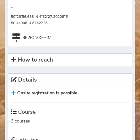
-
50°26'56.688"N 4°52'27.20208"E
50.44908, 4.8742228
9F26CVXF+JM
How to reach
Details
Onsite registration is possible
Course
3 courses