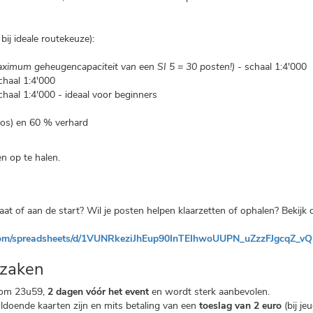
bij ideale routekeuze):
ximum geheugencapaciteit van een SI 5 = 30 posten!)
- schaal 1:4'000
haal 1:4'000
aal 1:4'000 - ideaal voor beginners
bos) en 60 % verhard
n op te halen.
riaat of aan de start? Wil je posten helpen klaarzetten of ophalen? Bekij
e.com/spreadsheets/d/1VUNRkeziJhEup90InTEIhwoUUPN_uZzzFJgcqZ_vQ1
 zaken
om 23u59,
2 dagen vóór het event
en wordt sterk aanbevolen.
voldoende kaarten zijn en mits betaling van een
toeslag van 2 euro
(bij je