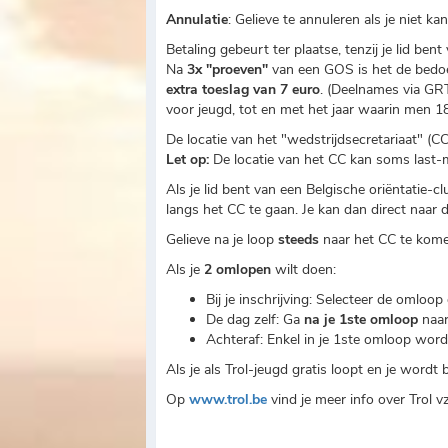
Annulatie
: Gelieve te annuleren als je niet k
Betaling gebeurt ter plaatse, tenzij je lid ben
Na
3x "proeven"
van een GOS is het de bedoe
extra toeslag van 7 euro
. (Deelnames via GR
voor jeugd, tot en met het jaar waarin men 1
De locatie van het "wedstrijdsecretariaat" (CC
Let op:
De locatie van het CC kan soms last-m
Als je lid bent van een Belgische oriëntatie-c
langs het CC te gaan. Je kan dan direct naar d
Gelieve na je loop
steeds
naar het CC te kome
Als je
2 omlopen
wilt doen:
Bij je inschrijving: Selecteer de omloop
De dag zelf: Ga
na je 1ste omloop
naar
Achteraf: Enkel in je 1ste omloop word 
Als je als Trol-jeugd gratis loopt en je wor
Op
www.trol.be
vind je meer info over Trol v