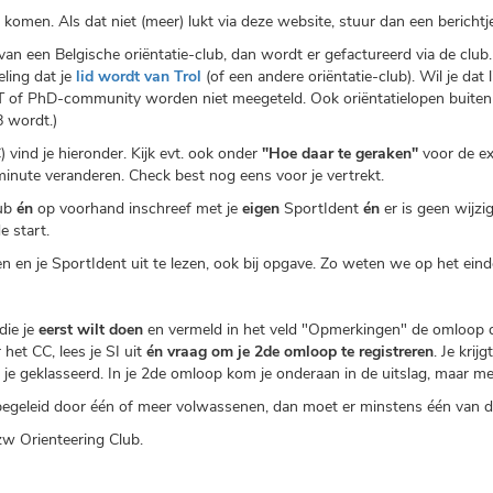
an komen. Als dat niet (meer) lukt via deze website, stuur dan een berichtj
t van een Belgische oriëntatie-club, dan wordt er gefactureerd via de club.
ling dat je
lid wordt van Trol
(of een andere oriëntatie-club). Wil je dat 
T of PhD-community worden niet meegeteld. Ook oriëntatielopen buiten d
8 wordt.)
) vind je hieronder. Kijk evt. ook onder
"Hoe daar te geraken"
voor de ex
inute veranderen. Check best nog eens voor je vertrekt.
lub
én
op voorhand inschreef met je
eigen
SportIdent
én
er is geen wijzi
e start.
n en je SportIdent uit te lezen, ook bij opgave. Zo weten we op het ein
 die je
eerst wilt doen
en vermeld in het veld "Opmerkingen" de omloop d
 het CC, lees je SI uit
én vraag om je 2de omloop te registreren
. Je krij
je geklasseerd. In je 2de omloop kom je onderaan in de uitslag, maar met
dt begeleid door één of meer volwassenen, dan moet er minstens één van d
zw Orienteering Club.