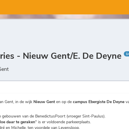
eries - Nieuw Gent/E. De Deyne
1
Gent
an Gent, in de wijk
Nieuw Gent
en op de
campus Ebergiste De Deyne
v
de gebouwen van de BenedictusPoort (vroeger Sint-Paulus).
oe daar te geraken
" is er voldoende parkeerplaats.
dré en Michelle, ten voordele van Levensloop.