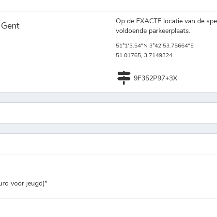
Op de EXACTE locatie van de spel
 Gent
voldoende parkeerplaats.
51°1'3.54"N 3°42'53.75664"E
51.01765, 3.7149324
9F352P97+3X
euro voor jeugd)"