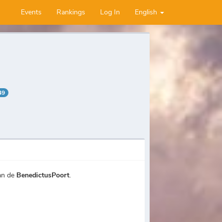
Events
Rankings
Log In
English
49
an de
BenedictusPoort
.