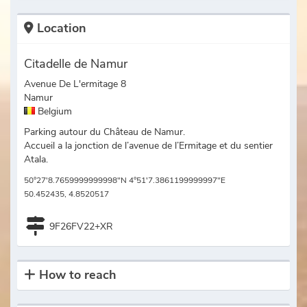
Location
Citadelle de Namur
Avenue De L'ermitage 8
Namur
Belgium
Parking autour du Château de Namur.
Accueil a la jonction de l’avenue de l’Ermitage et du sentier
Atala.
50°27'8.7659999999998"N 4°51'7.3861199999997"E
50.452435, 4.8520517
9F26FV22+XR
How to reach