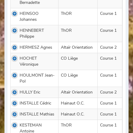
Bernadette
HEINSOO
ThOR
Course 1
Johannes
HENNEBERT
ThOR
Course 1
Philippe
HERMESZ Agnes
Altaïr Orientation
Course 2
HOCHET
CO Liège
Course 1
Véronique
HOULMONT Jean-
CO Liège
Course 1
Pol
HULLY Eric
Altaïr Orientation
Course 2
INSTALLE Cédric
Hainaut O.C.
Course 1
INSTALLE Mathias
Hainaut O.C.
Course 1
KESTEMAN
ThOR
Course 1
Antoine