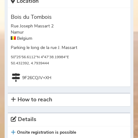
Location
Bois du Tombois
Rue Joseph Massart 2
Namur
Belgium
Parking le long de la rue J. Massart
50°25'56.6112"N 4°47'38.19984"E
50.432392, 4.7939444
9F26CQJV+XH
How to reach
Details
Onsite registration is possible