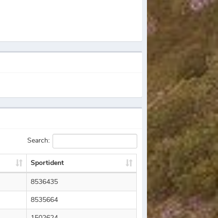
Search:
Sportident
8536435
8535664
1502624