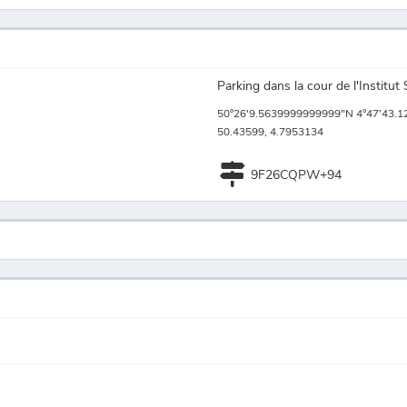
Parking dans la cour de l'Institu
50°26'9.5639999999999"N 4°47'43.1
50.43599, 4.7953134
9F26CQPW+94