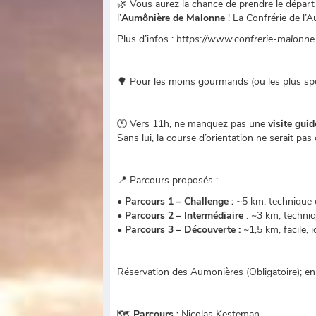
🌿 Vous aurez la chance de prendre le départ
l’
Aumônière de Malonne
! La Confrérie de l’A
Plus d’infos :
https://www.confrerie-malonne
🌳 Pour les moins gourmands (ou les plus spo
🕚 Vers 11h, ne manquez pas une
visite gui
Sans lui, la course d’orientation ne serait pas 
📍 Parcours proposés :
•
Parcours 1 – Challenge :
~5 km, technique 
•
Parcours 2 – Intermédiaire
: ~3 km, techni
•
Parcours 3 – Découverte :
~1,5 km, facile, 
Réservation des Aumonières (Obligatoire); e
🗺️
Parcours :
Nicolas Kesteman