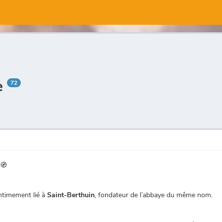
e
72
 🧭
intimement lié à
Saint-Berthuin
, fondateur de l’abbaye du même nom.