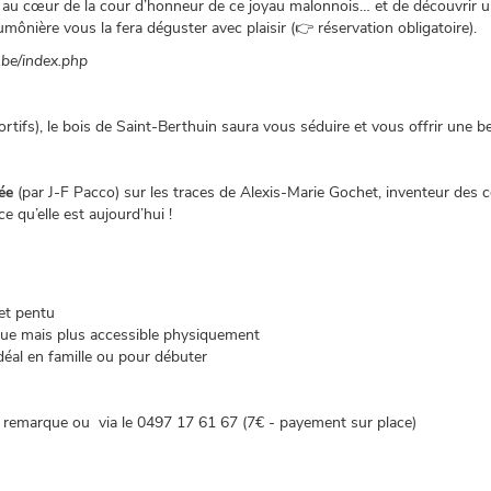
 au cœur de la cour d’honneur de ce joyau malonnois… et de découvrir une
umônière vous la fera déguster avec plaisir (👉 réservation obligatoire).
.be/index.php
rtifs), le bois de Saint-Berthuin saura vous séduire et vous offrir une
dée
(par J-F Pacco) sur les traces de Alexis-Marie Gochet, inventeur des 
ce qu’elle est aujourd’hui !
et pentu
que mais plus accessible physiquement
idéal en famille ou pour débuter
n remarque ou via le 0497 17 61 67 (7€ - payement sur place)