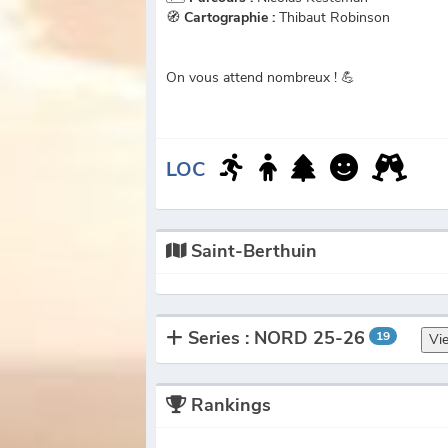
🧭
Cartographie :
Thibaut Robinson
On vous attend nombreux ! 💪
LOC
Saint-Berthuin
Series : NORD 25-26
19
Vi
Rankings