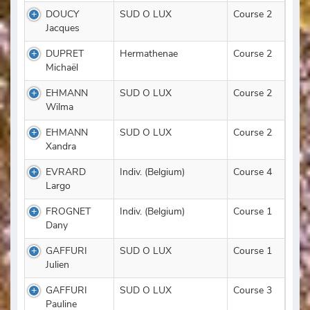
DOUCY
SUD O LUX
Course 2
Jacques
DUPRET
Hermathenae
Course 2
Michaël
EHMANN
SUD O LUX
Course 2
Wilma
EHMANN
SUD O LUX
Course 2
Xandra
EVRARD
Indiv. (Belgium)
Course 4
Largo
FROGNET
Indiv. (Belgium)
Course 1
Dany
GAFFURI
SUD O LUX
Course 1
Julien
GAFFURI
SUD O LUX
Course 3
Pauline