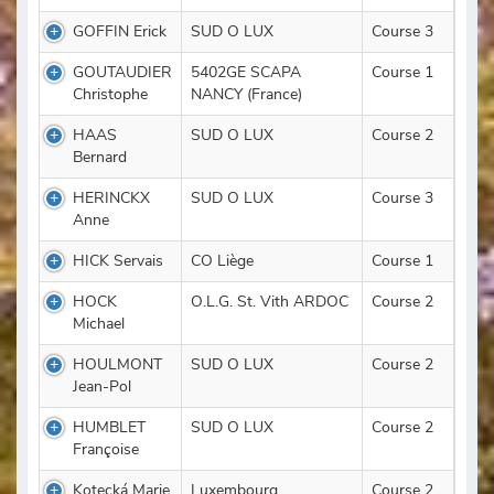
GOFFIN Erick
SUD O LUX
Course 3
GOUTAUDIER
5402GE SCAPA
Course 1
Christophe
NANCY (France)
HAAS
SUD O LUX
Course 2
Bernard
HERINCKX
SUD O LUX
Course 3
Anne
HICK Servais
CO Liège
Course 1
HOCK
O.L.G. St. Vith ARDOC
Course 2
Michael
HOULMONT
SUD O LUX
Course 2
Jean-Pol
HUMBLET
SUD O LUX
Course 2
Françoise
Kotecká Marie
Luxembourg
Course 2