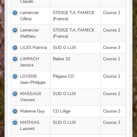
Claude
Lemercier
5703GE T.A. FAMECK
Course 2
Céline
(France)
Lemercier
5703GE T.A. FAMECK
Course 2
Mathieu
(France)
LILES Patricia
SUD O LUX
Course 3
LIMPACH
Balise 10
Course 1
Jessica
LOVENS
Pégase CO
Course 2
Jean-Philippe
MASSAUX
SUD O LUX
Course 2
Vincent
Materne Guy
CO Liège
Course 2
MATHIAS
SUD O LUX
Course 3
Laurent