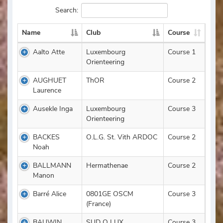
Search:
Name
Club
Course
Aalto Atte
Luxembourg
Course 1
Orienteering
AUGHUET
ThOR
Course 2
Laurence
Ausekle Inga
Luxembourg
Course 3
Orienteering
BACKES
O.L.G. St. Vith ARDOC
Course 2
Noah
BALLMANN
Hermathenae
Course 2
Manon
Barré Alice
0801GE OSCM
Course 3
(France)
BAUWIN
SUD O LUX
Course 3