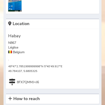
Location
Habay
N867
Léglise
Belgium
.
49°47'2.7851999999998"N 5°40'49.917"E
49.784107, 5.6805325
8FX7QMMJ+J6
How to reach