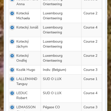
Anna
Orienteering
Kotecká
Luxembourg
Course 2
Michaela
Orienteering
Kotecký Jonáš
Luxembourg
Course 4
Orienteering
Kotecký
Luxembourg
Course 2
Jáchym
Orienteering
Kotecký
Luxembourg
Course 2
Ondřej
Orienteering
Kozlik Hugo
Indiv. (Belgium)
Course 3
LALLEMAND
SUD O LUX
Course 1
Tanguy
LEDUC
SUD O LUX
Course 4
Robert
LEMASSON
Pégase CO
Course 3