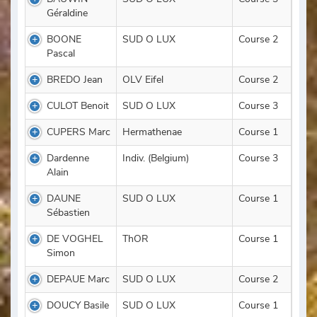
Géraldine
BOONE
SUD O LUX
Course 2
Pascal
BREDO Jean
OLV Eifel
Course 2
CULOT Benoit
SUD O LUX
Course 3
CUPERS Marc
Hermathenae
Course 1
Dardenne
Indiv. (Belgium)
Course 3
Alain
DAUNE
SUD O LUX
Course 1
Sébastien
DE VOGHEL
ThOR
Course 1
Simon
DEPAUE Marc
SUD O LUX
Course 2
DOUCY Basile
SUD O LUX
Course 1