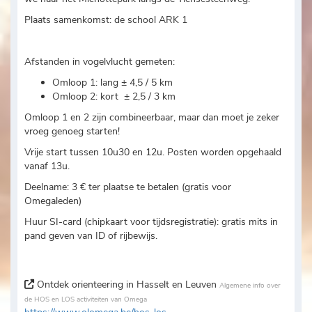
Plaats samenkomst: de school ARK 1
Afstanden in vogelvlucht gemeten:
Omloop 1: lang ± 4,5 / 5 km
Omloop 2: kort ± 2,5 / 3 km
Omloop 1 en 2 zijn combineerbaar, maar dan moet je zeker
vroeg genoeg starten!
Vrije start tussen 10u30 en 12u. Posten worden opgehaald
vanaf 13u.
Deelname: 3 € ter plaatse te betalen (gratis voor
Omegaleden)
Huur SI-card (chipkaart voor tijdsregistratie): gratis mits in
pand geven van ID of rijbewijs.
Ontdek orienteering in Hasselt en Leuven
Algemene info over
de HOS en LOS activiteiten van Omega