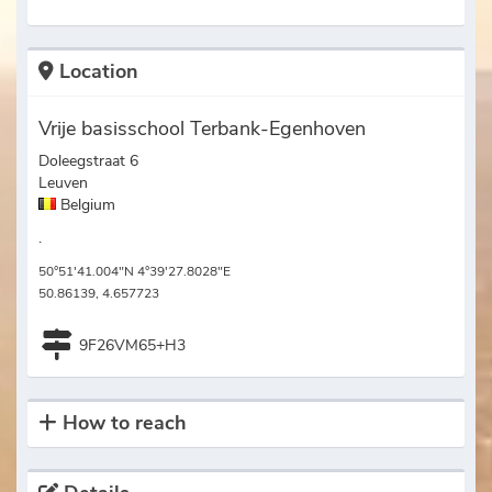
Location
Vrije basisschool Terbank-Egenhoven
Doleegstraat 6
Leuven
Belgium
.
50°51'41.004"N 4°39'27.8028"E
50.86139, 4.657723
9F26VM65+H3
How to reach