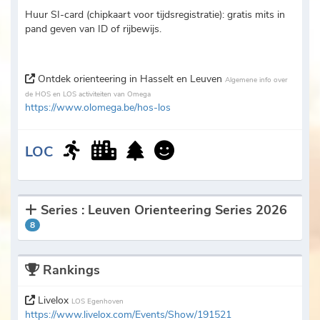
Huur SI-card (chipkaart voor tijdsregistratie): gratis mits in
pand geven van ID of rijbewijs.
Ontdek orienteering in Hasselt en Leuven
Algemene info over
de HOS en LOS activiteiten van Omega
https://www.olomega.be/hos-los
LOC
Series : Leuven Orienteering Series 2026
8
Rankings
Livelox
LOS Egenhoven
https://www.livelox.com/Events/Show/191521