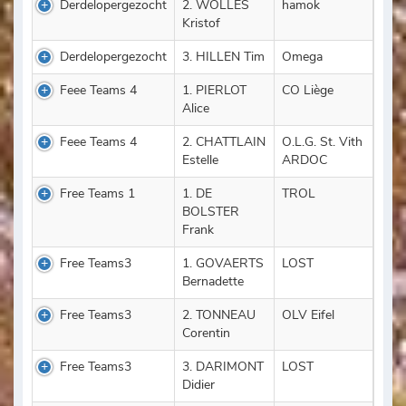
Derdelopergezocht
2. WOLLES
hamok
Kristof
Derdelopergezocht
3. HILLEN Tim
Omega
Feee Teams 4
1. PIERLOT
CO Liège
Alice
Feee Teams 4
2. CHATTLAIN
O.L.G. St. Vith
Estelle
ARDOC
Free Teams 1
1. DE
TROL
BOLSTER
Frank
Free Teams3
1. GOVAERTS
LOST
Bernadette
Free Teams3
2. TONNEAU
OLV Eifel
Corentin
Free Teams3
3. DARIMONT
LOST
Didier