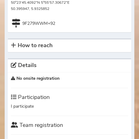
50°23'45.4092"N 5°55'57.30672"E
50.395947, 5.9325852
9F279WWM+92
How to reach
Details
No onsite registration
Participation
I participate
Team registration