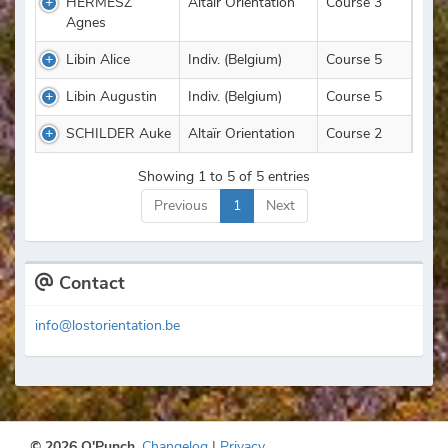
HERMESZ
Altaïr Orientation
Course 3
Agnes
Libin Alice
Indiv. (Belgium)
Course 5
Libin Augustin
Indiv. (Belgium)
Course 5
SCHILDER Auke
Altaïr Orientation
Course 2
Showing 1 to 5 of 5 entries
Previous
1
Next
Contact
info@lostorientation.be
© 2026 O'Punch.
Changelog
|
Privacy