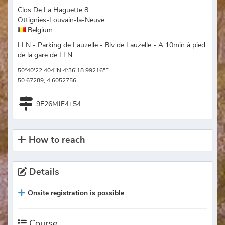
Clos De La Haguette 8
Ottignies-Louvain-la-Neuve
Belgium
LLN - Parking de Lauzelle - Blv de Lauzelle - A 10min à pied
de la gare de LLN.
50°40'22.404"N 4°36'18.99216"E
50.67289, 4.6052756
9F26MJF4+54
How to reach
Details
Onsite registration is possible
Course