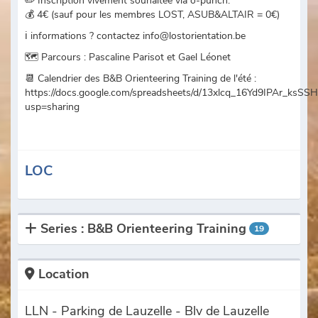
✏️ Inscription vivement souhaitée via o-punch.
💰 4€ (sauf pour les membres LOST, ASUB&ALTAIR = 0€)
ℹ️ informations ? contactez info@lostorientation.be
🗺️ Parcours : Pascaline Parisot et Gael Léonet
📆 Calendrier des B&B Orienteering Training de l'été :
https://docs.google.com/spreadsheets/d/13xlcq_16Yd9IPAr_ks
usp=sharing
LOC
Series : B&B Orienteering Training
19
Location
LLN - Parking de Lauzelle - Blv de Lauzelle