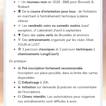
✨ Un
nouveau nom
en 2026 : B&B pour Brussels &
Brabant
🌍 De la
course d'orientation pour tous
: de l'initiation
en marchant à l'entraînement technique à pleine
vitesse
🔆 Les
vendredis soirs ou samedis matins
(sauf
exception, cf calendrier) d'avril à septembre
🌳 Dans des
coins verts
de Bruxelles et environs
🏅 Des
entrainements
organisés par les clubs Altaïr,
ASUB et LOST
🧭 3 parcours
classiques
et 2 parcours
techniques (
cheminements Long/Court)
En pratique :
📅
Pré-inscription fortement recommandée
.
Inscription sur place possible, dans la limite des cartes
disponibles.
⏲
Débalisage
à 20h.
💫
Initiation
sur demande (à préciser en commentaire
de l'inscription).
🐶
Chiens interdits
. Les autorisations pour organiser
nos entraînements sont difficiles à avoir.