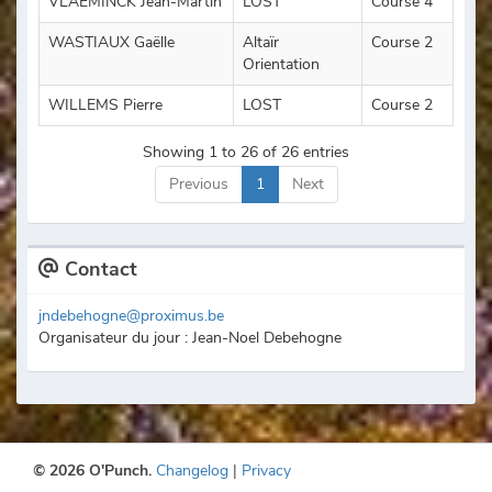
VLAEMINCK Jean-Martin
LOST
Course 4
WASTIAUX Gaëlle
Altaïr
Course 2
Orientation
WILLEMS Pierre
LOST
Course 2
Showing 1 to 26 of 26 entries
Previous
1
Next
Contact
jndebehogne@proximus.be
Organisateur du jour : Jean-Noel Debehogne
© 2026 O'Punch.
Changelog
|
Privacy