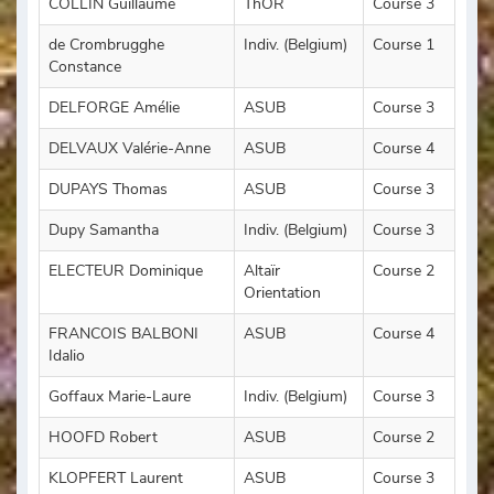
COLLIN Guillaume
ThOR
Course 3
de Crombrugghe
Indiv. (Belgium)
Course 1
Constance
DELFORGE Amélie
ASUB
Course 3
DELVAUX Valérie-Anne
ASUB
Course 4
DUPAYS Thomas
ASUB
Course 3
Dupy Samantha
Indiv. (Belgium)
Course 3
ELECTEUR Dominique
Altaïr
Course 2
Orientation
FRANCOIS BALBONI
ASUB
Course 4
Idalio
Goffaux Marie-Laure
Indiv. (Belgium)
Course 3
HOOFD Robert
ASUB
Course 2
KLOPFERT Laurent
ASUB
Course 3