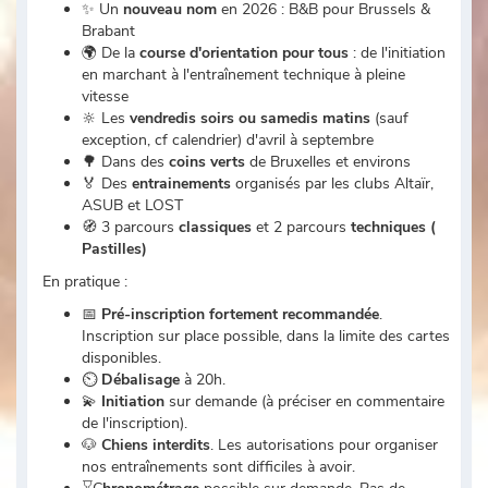
✨ Un
nouveau nom
en 2026 : B&B pour Brussels &
Brabant
🌍 De la
course d'orientation pour tous
: de l'initiation
en marchant à l'entraînement technique à pleine
vitesse
🔆 Les
vendredis soirs ou samedis matins
(sauf
exception, cf calendrier) d'avril à septembre
🌳 Dans des
coins verts
de Bruxelles et environs
🏅 Des
entrainements
organisés par les clubs Altaïr,
ASUB et LOST
🧭 3 parcours
classiques
et 2 parcours
techniques (
Pastilles)
En pratique :
📅
Pré-inscription fortement recommandée
.
Inscription sur place possible, dans la limite des cartes
disponibles.
⏲
Débalisage
à 20h.
💫
Initiation
sur demande (à préciser en commentaire
de l'inscription).
🐶
Chiens interdits
. Les autorisations pour organiser
nos entraînements sont difficiles à avoir.