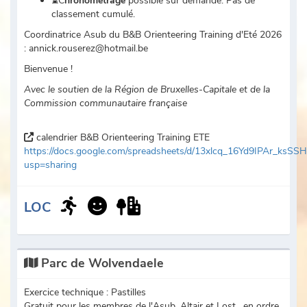
⌛C
hronométrage
possible sur demande. Pas de
classement cumulé.
Coordinatrice Asub du B&B Orienteering Training d'Eté 2026
: annick.rouserez@hotmail.be
Bienvenue !
Avec le soutien de la Région de Bruxelles-Capitale et de la
Commission communautaire française
calendrier B&B Orienteering Training ETE
https://docs.google.com/spreadsheets/d/13xlcq_16Yd9IPAr_ks
usp=sharing
LOC
Parc de Wolvendaele
Exercice technique : Pastilles
Gratuit pour les membres de l'Asub, Altair et Lost , en ordre