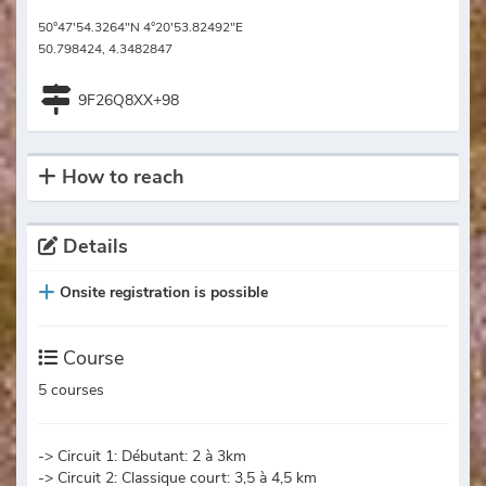
50°47'54.3264"N 4°20'53.82492"E
50.798424, 4.3482847
9F26Q8XX+98
How to reach
Details
Onsite registration is possible
Course
5 courses
-> Circuit 1: Débutant: 2 à 3km
-> Circuit 2: Classique court: 3,5 à 4,5 km