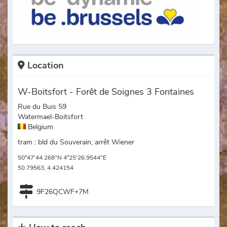
Location
W-Boitsfort - Forêt de Soignes 3 Fontaines
Rue du Buis 59
Watermael-Boitsfort
Belgium
tram : bld du Souverain, arrêt Wiener
50°47'44.268"N 4°25'26.9544"E
50.79563, 4.424154
9F26QCWF+7M