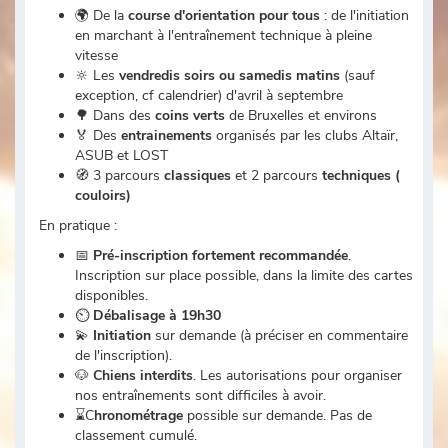
🌍 De la
course d'orientation pour tous
: de l'initiation
en marchant à l'entraînement technique à pleine
vitesse
🔆 Les
vendredis soirs ou samedis matins
(sauf
exception, cf calendrier) d'avril à septembre
🌳 Dans des
coins verts
de Bruxelles et environs
🏅 Des
entrainements
organisés par les clubs Altaïr,
ASUB et LOST
🧭 3 parcours
classiques
et 2 parcours
techniques (
couloirs)
En pratique :
📅
Pré-inscription fortement recommandée
.
Inscription sur place possible, dans la limite des cartes
disponibles.
⏲
Débalisage
à 19h30
💫
Initiation
sur demande (à préciser en commentaire
de l'inscription).
🐶
Chiens interdits
. Les autorisations pour organiser
nos entraînements sont difficiles à avoir.
⌛C
hronométrage
possible sur demande. Pas de
classement cumulé.