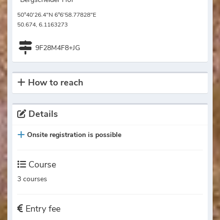
50°40'26.4"N 6°6'58.77828"E
50.674, 6.1163273
9F28M4F8+JG
How to reach
Details
Onsite registration is possible
Course
3 courses
Entry fee