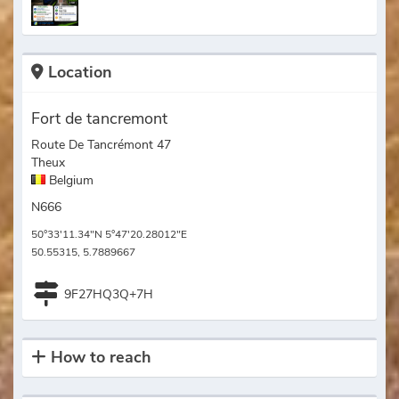
Location
Fort de tancremont
Route De Tancrémont 47
Theux
Belgium
N666
50°33'11.34"N 5°47'20.28012"E
50.55315, 5.7889667
9F27HQ3Q+7H
How to reach