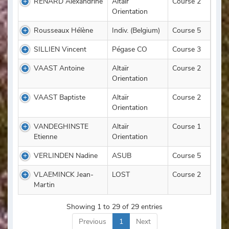
RENARD Alexandrine
Altaïr
Course 2
Orientation
Rousseaux Hélène
Indiv. (Belgium)
Course 5
SILLIEN Vincent
Pégase CO
Course 3
VAAST Antoine
Altaïr
Course 2
Orientation
VAAST Baptiste
Altaïr
Course 2
Orientation
VANDEGHINSTE
Altaïr
Course 1
Etienne
Orientation
VERLINDEN Nadine
ASUB
Course 5
VLAEMINCK Jean-
LOST
Course 2
Martin
Showing 1 to 29 of 29 entries
Previous
1
Next