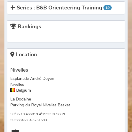
Series : B&B Orienteering Training
19
Rankings
Location
Nivelles
Esplanade André Doyen
Nivelles
Belgium
La Dodaine
Parking du Royal Nivelles Basket
50°35'18.4668"N 4°19'23.36988"E
50.588463, 4.3231583