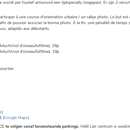
nde wordt per foutief antwoord een tijdspenalty toegepast. Er zijn 2 vers
articiper à une course d'orientation urbaine / un rallye photo. Le but es
afin de pouvoir associer la bonne photo. À la fin, une pénalité de temp
évus, adaptés aux débutants.
ucht/vol d'oiseau/luftlinie), 29p
ucht/vol d'oiseau/luftlinie), 19p
poorten
s
)
1 (
Google Maps
)
et CC te volgen vanaf bovenstaande parkings.
Héél Lier centrum is wedstr