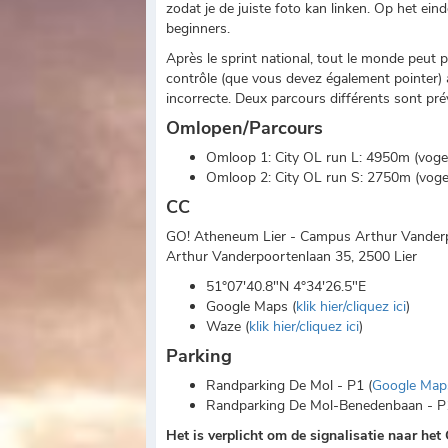
zodat je de juiste foto kan linken. Op het ei
beginners.
Après le sprint national, tout le monde peut p
contrôle (que vous devez également pointer) 
incorrecte. Deux parcours différents sont pr
Omlopen/Parcours
Omloop 1: City OL run L: 4950m (vogelvl
Omloop 2: City OL run S: 2750m (vogelvl
CC
GO! Atheneum Lier - Campus Arthur Vander
Arthur Vanderpoortenlaan 35, 2500 Lier
51°07'40.8"N 4°34'26.5"E
Google Maps (
klik hier/cliquez ici
)
Waze (
klik hier/cliquez ici
)
Parking
Randparking De Mol - P1 (
Google Map
Randparking De Mol-Benedenbaan - P
H
et is verplicht om de signalisatie naar h