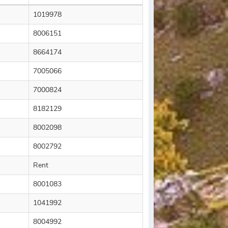
1019978
8006151
8664174
7005066
7000824
8182129
8002098
8002792
Rent
8001083
1041992
8004992