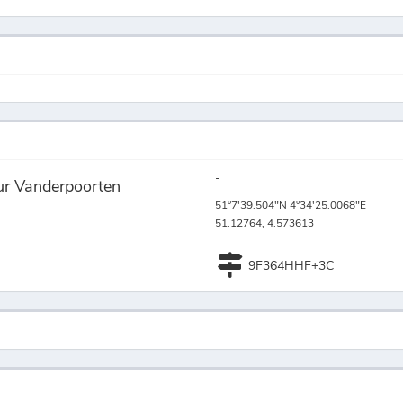
-
ur Vanderpoorten
51°7'39.504"N 4°34'25.0068"E
51.12764, 4.573613
9F364HHF+3C