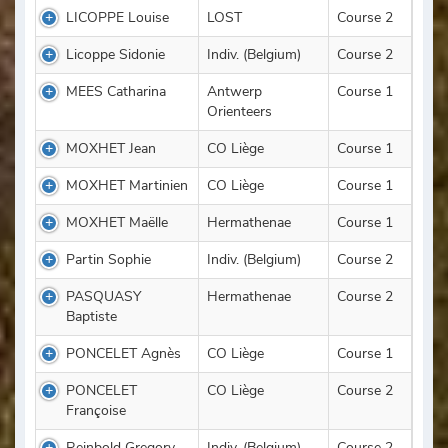
LICOPPE Louise
LOST
Course 2
Licoppe Sidonie
Indiv. (Belgium)
Course 2
MEES Catharina
Antwerp
Course 1
Orienteers
MOXHET Jean
CO Liège
Course 1
MOXHET Martinien
CO Liège
Course 1
MOXHET Maëlle
Hermathenae
Course 1
Partin Sophie
Indiv. (Belgium)
Course 2
PASQUASY
Hermathenae
Course 2
Baptiste
PONCELET Agnès
CO Liège
Course 1
PONCELET
CO Liège
Course 2
Françoise
Reinbold Gregory
Indiv. (Belgium)
Course 2