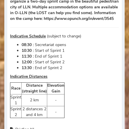
organize a two-day sprint camp in the beautiful pedestrian
city of LLN. Multiple accommodation options are available
in O-LLN (the LOST can help you find some). Information
on the camp here: https://www.opunch.org/in/event/3545
Indicative Schedule
(subject to change)
08:30 :
Secretariat opens
10:30 :
Start of Sprint 1
11:30 :
End of Sprint 1
12:00 :
Start of Sprint 2
13:30 :
End of Sprint 2
Indicative Distances
Distance
Elevation
Race
(straight line)
Gain
Sprint
2 km
-
1
Sprint
2 distances 2
-
2
and 4 km